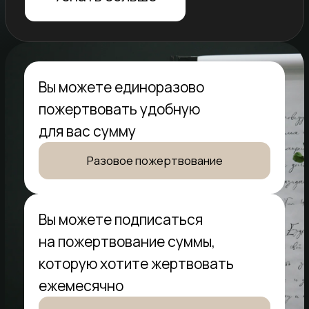
для вас сумму
Разовое пожертвование
Вы можете подписаться
на пожертвование суммы,
которую хотите жертвовать
ежемесячно
Ежемесячное пожертвование
Поддержите развитие медиа-служения
"В помощь проповеднику" ежемесячным
пожертвованием
Нажимая на кнопку пожертвовать вы соглашаетесь с
офертой
и даёте
согласие на обработку персональных
данных